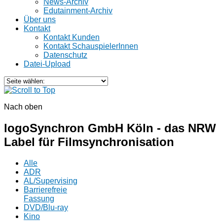
News-Archiv
Edutainment-Archiv
Über uns
Kontakt
Kontakt Kunden
Kontakt SchauspielerInnen
Datenschutz
Datei-Upload
Nach oben
logoSynchron GmbH Köln - das NRW
Label für Filmsynchronisation
Alle
ADR
AL/Supervising
Barrierefreie
Fassung
DVD/Blu-ray
Kino