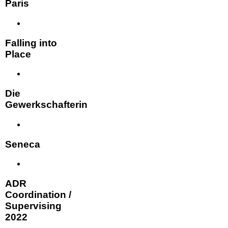
Paris
Falling into
Place
Die
Gewerkschafterin
Seneca
ADR
Coordination /
Supervising
2022