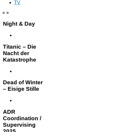
TV
«
»
Night & Day
Titanic – Die
Nacht der
Katastrophe
Dead of Winter
– Eisige Stille
ADR
Coordination /
Supervising
2025