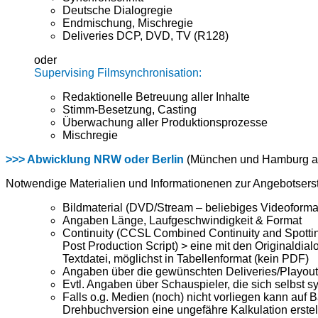
Deutsche Dialogregie
Endmischung, Mischregie
Deliveries DCP, DVD, TV (R128)
oder
Supervising Filmsynchronisation:
Redaktionelle Betreuung aller Inhalte
Stimm-Besetzung, Casting
Überwachung aller Produktionsprozesse
Mischregie
>>> Abwicklung NRW oder Berlin
(München und Hamburg au
Notwendige Materialien und Informationenen zur Angebotserst
Bildmaterial (DVD/Stream – beliebiges Videoforma
Angaben Länge, Laufgeschwindigkeit & Format
Continuity (CCSL Combined Continuity and Spotting
Post Production Script) > eine mit den Originaldi
Textdatei, möglichst in Tabellenformat (kein PDF)
Angaben über die gewünschten Deliveries/Playout
Evtl. Angaben über Schauspieler, die sich selbst s
Falls o.g. Medien (noch) nicht vorliegen kann auf 
Drehbuchversion eine ungefähre Kalkulation erstel