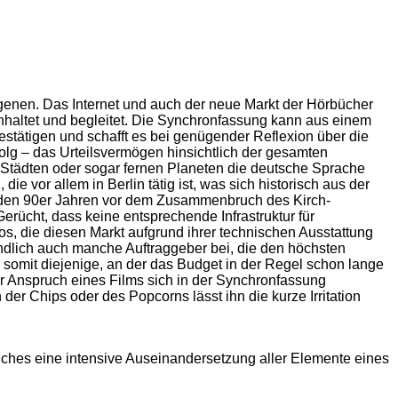
rgenen. Das Internet und auch der neue Markt der Hörbücher
nhaltet und begleitet. Die Synchronfassung kann aus einem
estätigen und schafft es bei genügender Reflexion über die
olg – das Urteilsvermögen hinsichtlich der gesamten
 Städten oder sogar fernen Planeten die deutsche Sprache
 vor allem in Berlin tätig ist, was sich historisch aus der
n den 90er Jahren vor dem Zusammenbruch des Kirch-
rücht, dass keine entsprechende Infrastruktur für
os, die diesen Markt aufgrund ihrer technischen Ausstattung
ndlich auch manche Auftraggeber bei, die den höchsten
d somit diejenige, an der das Budget in der Regel schon lange
er Anspruch eines Films sich in der Synchronfassung
der Chips oder des Popcorns lässt ihn die kurze Irritation
elches eine intensive Auseinandersetzung aller Elemente eines