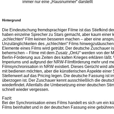
immer nur eine „Hausnummer“ darstellt
Hintergrund
Die Eindeutschung fremdsprachiger Filme ist das Stiefkind de
haben einzelne Sprecher zu Stars gemacht, aber kaum einer k
„schlechten“ Film keinen besseren machen – aber eine anspruc
Unzulänglichkeiten des „schlechten“ Films hinwegzutäuschen.
Elemente eines Films wird getrübt. Der deutsche Zuschauer 
beherrschen – Filme mit dem Zusatz „OmU“ werden von der Mehrh
Berlin-Förderung aus Zeiten des kalten Krieges erklären läß
Imperiums und aufgrund der NRW-Filmförderung mehr und mehr s
Filmsynchronisation in NRW existiert. Dieses Gerücht wird al
mit bedienen möchten, aber die künstlerischen Aspekte einer
Stellenwert auf das Pricing legen. Die deutsche Fassung ist i
überzogen ist. Der Zuschauer kennt ausschließlich die deutsc
wiederfindet. Allenfalls die Umbesetzung einer deutschen Stim
schnell wieder vergessen.
Fazit:
Bei der Synchronisation eines Films handelt es sich um ein k
Films beinhaltet und in der deutschen Fassung eine gebühr