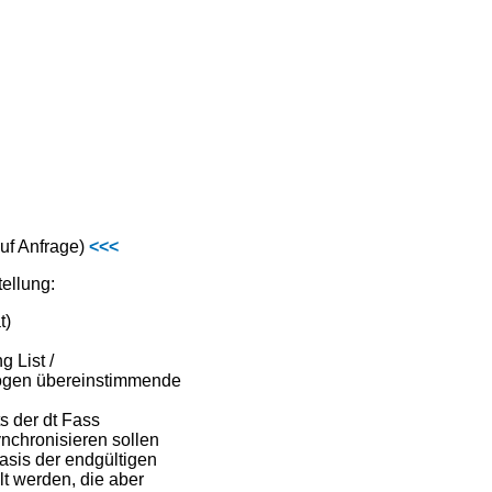
f Anfrage)
<<<
ellung:
t)
 List /
alogen übereinstimmende
s der dt Fass
ynchronisieren sollen
Basis der endgültigen
lt werden, die aber