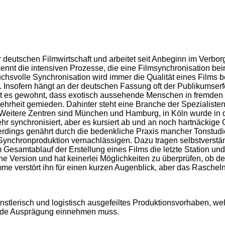
r deutschen Filmwirtschaft und arbeitet seit Anbeginn im Verbo
ennt die intensiven Prozesse, die eine Filmsynchronisation bei
hsvolle Synchronisation wird immer die Qualität eines Films b
 Insofern hängt an der deutschen Fassung oft der Publikumserf
ist es gewohnt, dass exotisch aussehende Menschen in fremden
eit gemieden. Dahinter steht eine Branche der Spezialisten, die
t. Weitere Zentren sind München und Hamburg, in Köln wurde i
ynchronisiert, aber es kursiert ab und an noch hartnäckige Ge
lerdings genährt durch die bedenkliche Praxis mancher Tonstudi
 Synchronproduktion vernachlässigen. Dazu tragen selbstverstä
m Gesamtablauf der Erstellung eines Films die letzte Station un
he Version und hat keinerlei Möglichkeiten zu überprüfen, ob d
me verstört ihn für einen kurzen Augenblick, aber das Rascheln 
ünstlerisch und logistisch ausgefeiltes Produktionsvorhaben, w
ende Ausprägung einnehmen muss.