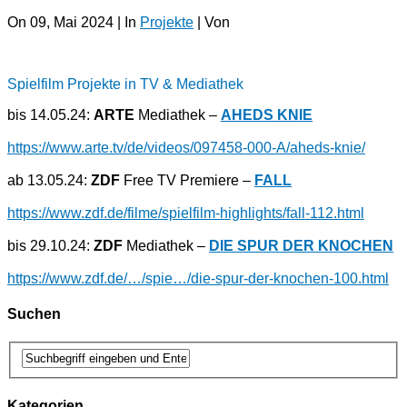
On 09, Mai 2024 | In
Projekte
| Von
Spielfilm Projekte in TV & Mediathek
bis 14.05.24:
ARTE
Mediathek –
AHEDS KNIE
https://www.arte.tv/de/videos/097458-000-A/aheds-knie/
ab 13.05.24:
ZDF
Free TV Premiere –
FALL
https://www.zdf.de/filme/spielfilm-highlights/fall-112.html
bis 29.10.24:
ZDF
Mediathek –
DIE SPUR DER KNOCHEN
https://www.zdf.de/…/spie…/die-spur-der-knochen-100.html
Suchen
Kategorien