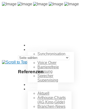
Home
Leistungen
Synchronisation
ADR
Voice Over
Barrierefreie
Referenzen
Fassung
Sprecher
Supervising
Referenzen
News
Aktuell
Arthouse-Charts
(AG Kino-Gilde)
Branchen-News