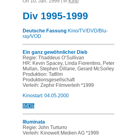
On 10, Jan. 1999 | In
Kino
Div 1995-1999
Deutsche Fassung
K
ino/TV/DVD/Blu-
ray/
VOD
Ein ganz gewöhnlicher Dieb
Regie: Thaddeus O’Sullivan
HR: Kevin Spacey, Linda Fiorentino, Peter
Mullan, Stephen Dillane, Gerard McSorley
Produktion: Tatfilm
Produktionsgesellschaft
Verleih: Zephir Filmverleih *1999
Kinostart: 04.05.2000
IMDb
Illuminata
Regie: John Turturro
Verleih: Kinowelt Medien AG *1999