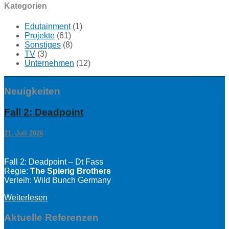
Kategorien
Edutainment
(1)
Projekte
(61)
Sonstiges
(8)
TV
(3)
Unternehmen
(12)
Neuigkeiten
Fall 2: Deadpoint
21. Juli 2026
in Bearbeitung DVD/VOD/TV:
Fall 2: Deadpoint – Dt Fass
Regie:
The Spierig Brothers
Verleih: Wild Bunch Germany
Weiterlesen
Aktuelle Referenzen