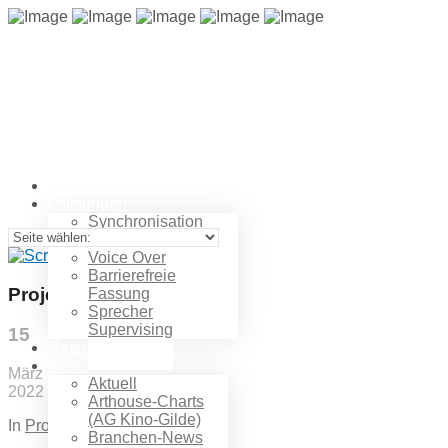
Home
Leistungen
Synchronisation
ADR
Voice Over
Barrierefreie
Projekte
Fassung
Sprecher
Supervising
15
Referenzen
News
März
Aktuell
2022
Arthouse-Charts
(AG Kino-Gilde)
In
Projekte
Branchen-News