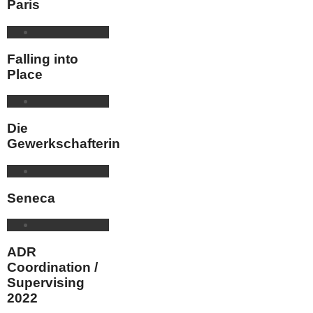
Paris
Falling into
Place
Die
Gewerkschafterin
Seneca
ADR
Coordination /
Supervising
2022