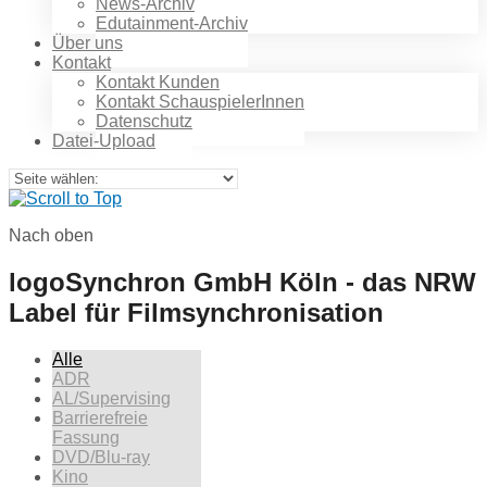
News-Archiv
Edutainment-Archiv
Über uns
Kontakt
Kontakt Kunden
Kontakt SchauspielerInnen
Datenschutz
Datei-Upload
Nach oben
logoSynchron GmbH Köln - das NRW
Label für Filmsynchronisation
Alle
ADR
AL/Supervising
Barrierefreie
Fassung
DVD/Blu-ray
Kino