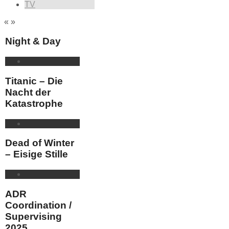
TV
«
»
Night & Day
Titanic – Die
Nacht der
Katastrophe
Dead of Winter
– Eisige Stille
ADR
Coordination /
Supervising
2025