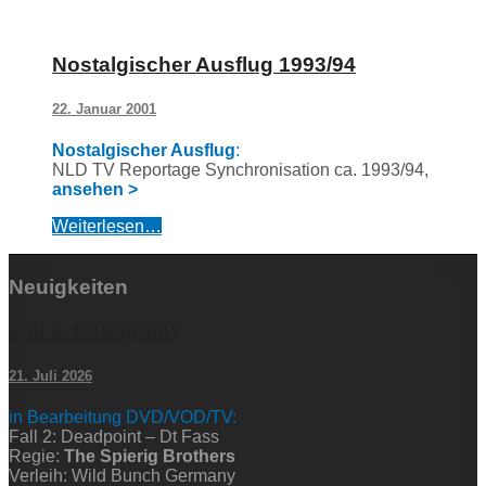
Nostalgischer Ausflug 1993/94
22. Januar 2001
Nostalgischer Ausflug
:
NLD TV Reportage Synchronisation ca. 1993/94,
ansehen >
Weiterlesen…
Neuigkeiten
Fall 2: Deadpoint
21. Juli 2026
in Bearbeitung DVD/VOD/TV:
Fall 2: Deadpoint – Dt Fass
Regie:
The Spierig Brothers
Verleih: Wild Bunch Germany